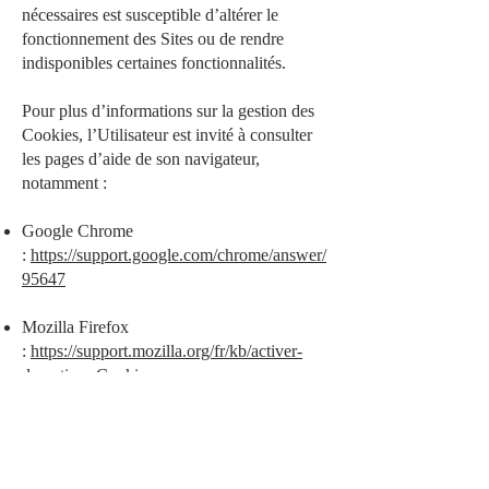
nécessaires est susceptible d’altérer le
fonctionnement des Sites ou de rendre
indisponibles certaines fonctionnalités.
Pour plus d’informations sur la gestion des
Cookies, l’Utilisateur est invité à consulter
les pages d’aide de son navigateur,
notamment :
Google Chrome
:
https://support.google.com/chrome/answer/
95647
Mozilla Firefox
:
https://support.mozilla.org/fr/kb/activer-
desactiver-Cookies
Safari :
https://support.apple.com/fr-
fr/guide/safari/sfri11471/mac